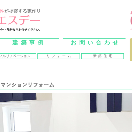
建築事例
お問い合わせ
フルリノベーション
リフォーム
新築住宅