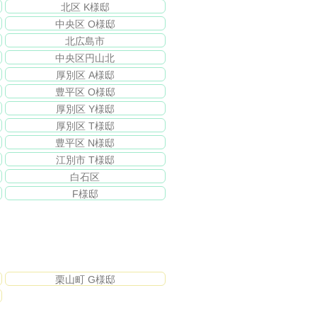
北区 K様邸
中央区 O様邸
北広島市
中央区円山北
厚別区 A様邸
豊平区 O様邸
厚別区 Y様邸
厚別区 T様邸
豊平区 N様邸
江別市 T様邸
白石区
F様邸
栗山町 G様邸