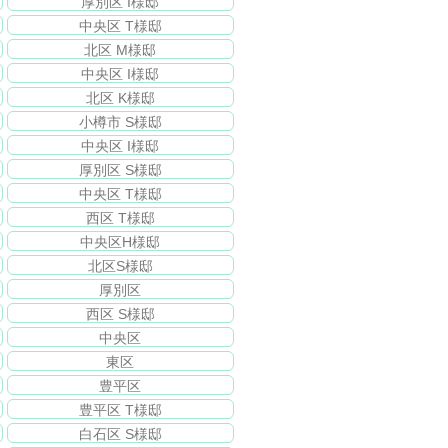
厚別区 I様邸
中央区 T様邸
北区 M様邸
中央区 I様邸
北区 K様邸
小樽市 S様邸
中央区 I様邸
厚別区 S様邸
中央区 T様邸
西区 T様邸
中央区H様邸
北区S様邸
厚別区
西区 S様邸
中央区
東区
豊平区
豊平区 T様邸
白石区 S様邸