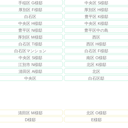
手稲区 G様邸
中央区 S様邸
厚別区 F様邸
厚別区 H様邸
白石区
豊平区 K様邸
中央区 H様邸
中央区 K様邸
豊平区 N様邸
豊平区中の島
厚別区 M様邸
西区
白石区 T様邸
西区 H様邸
白石区マンション
白石区 F様邸
中央区 S様邸
南区 O様邸
江別市 N様邸
北区 K様邸
清田区 A様邸
北区
中央区
白石区邸
清田区 M様邸
北区 O様邸
D様邸
E様邸