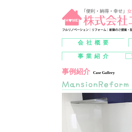
会社概要
事業紹介
事例紹介