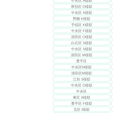
中央区 A様邸
厚別区 O様邸
中央区 A様邸
野幌 K様邸
手稲区 K様邸
中央区 F様邸
清田区 O様邸
白石区 S様邸
中央区 S様邸
清田区 M様邸
豊平区
中央区N様邸
清田区M様邸
江別 S様邸
中央区 O様邸
中央区
東区 A様邸
豊平区 F様邸
北区 I様邸